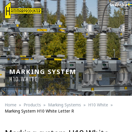
Svenska
MARKING SYSTEM
H10 WHITE
Home
Products
Marking Systems
H10 White
Marking System H10 White Letter R