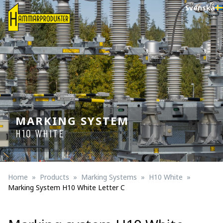
Svenska
MARKING SYSTEM
H10 WHITE
Home
Products
Marking Systems
H10 White
Marking System H10 White Letter C