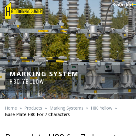
Svenska
MARKING SYSTEM
H80 YELLOW
Home
Products
Marking Systems
H80 Yellow
Base Plate H80 For 7 Characters