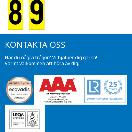
KONTAKTA OSS
Har du några frågor? Vi hjälper dig gärna!
Varmt välkommen att höra av dig.