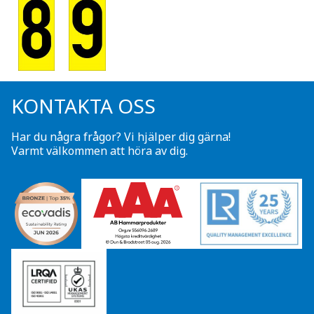
KONTAKTA OSS
Har du några frågor? Vi hjälper dig gärna!
Varmt välkommen att höra av dig.