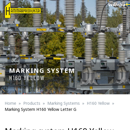
Svenska
MARKING SYSTEM
H160 YELLOW
Home
Products
Marking Systems
H160 Yellow
Marking System H160 Yellow Letter G