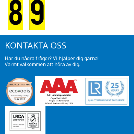
KONTAKTA OSS
Har du några frågor? Vi hjälper dig gärna!
Varmt välkommen att höra av dig.