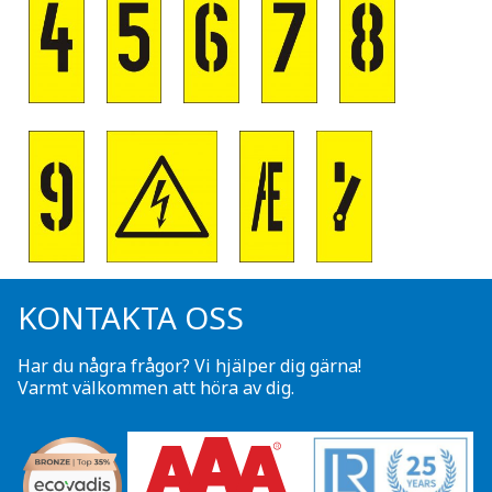
KONTAKTA OSS
Har du några frågor? Vi hjälper dig gärna!
Varmt välkommen att höra av dig.