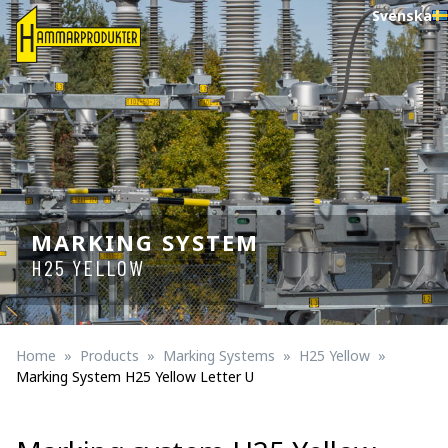
Svenska
MARKING SYSTEM
H25 YELLOW
Home
Products
Marking Systems
H25 Yellow
Marking System H25 Yellow Letter U