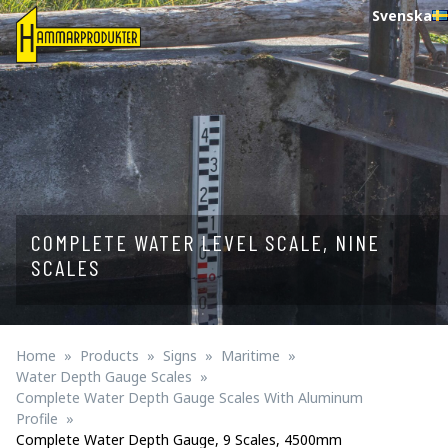
Svenska
COMPLETE WATER LEVEL SCALE, NINE
SCALES
Home
Products
Signs
Maritime
Water Depth Gauge Scales
Complete Water Depth Gauge Scales With Aluminum
Profile
Complete Water Depth Gauge, 9 Scales, 4500mm