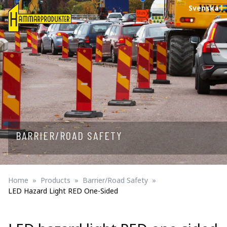
Svenska
BARRIER/ROAD SAFETY
Home
Products
Barrier/Road Safety
LED Hazard Light RED One-Sided