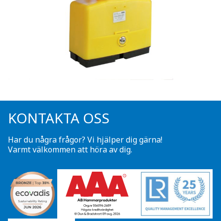
KONTAKTA OSS
Har du några frågor? Vi hjälper dig gärna!
Varmt välkommen att höra av dig.